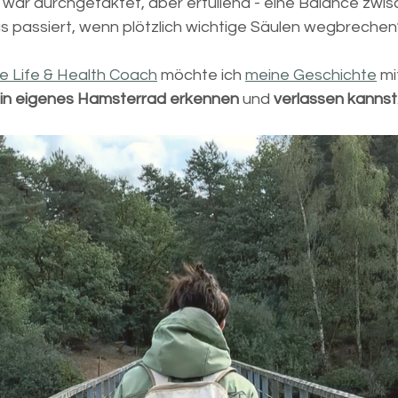
 war durchgetaktet, aber erfüllend - eine Balance zwis
 passiert, wenn plötzlich wichtige Säulen wegbrechen
rte Life & Health Coach
 möchte ich 
meine Geschichte
 mi
ein eigenes Hamsterrad erkennen
 und 
verlassen kannst