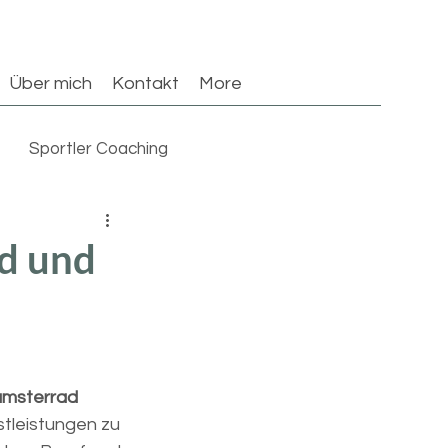
Über mich
Kontakt
More
Sportler Coaching
ad und
amsterrad 
tleistungen zu 