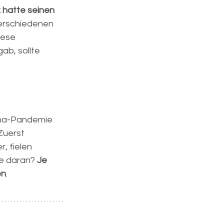
 hatte seinen 
verschiedenen 
iese 
b, sollte 
ona-Pandemie 
 Zuerst 
 fielen 
e daran? 
Je 
en
.