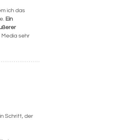
em ich das 
. 
Ein 
ußerer 
l Media sehr 
 Schritt, der 