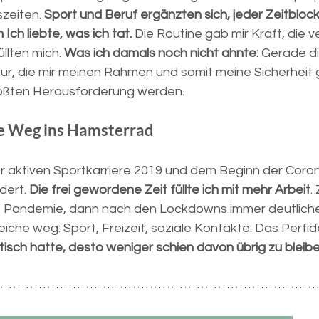
zeiten. 
Sport und Beruf ergänzten sich, jeder Zeitblock
Ich liebte, was ich tat.
 Die Routine gab mir Kraft, die 
lten mich. 
Was ich damals noch nicht ahnte:
 Gerade d
r, die mir meinen Rahmen und somit meine Sicherheit ga
rößten Herausforderung werden.
e Weg ins Hamsterrad
r aktiven Sportkarriere 2019 und dem Beginn der Cor
dert. 
Die frei gewordene Zeit füllte ich mit mehr Arbeit
.
e Pandemie, dann nach den Lockdowns immer deutlicher,
che weg: Sport, Freizeit, soziale Kontakte. Das Perfid
tisch hatte, desto weniger schien davon übrig zu bleib