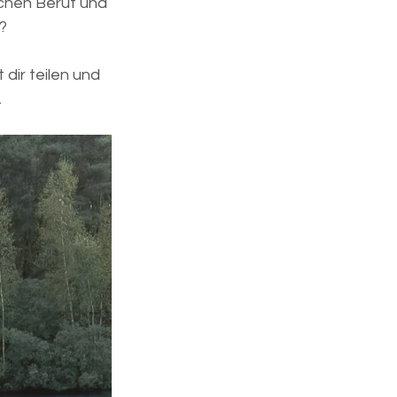
chen Beruf und 
?
t dir teilen und 
.