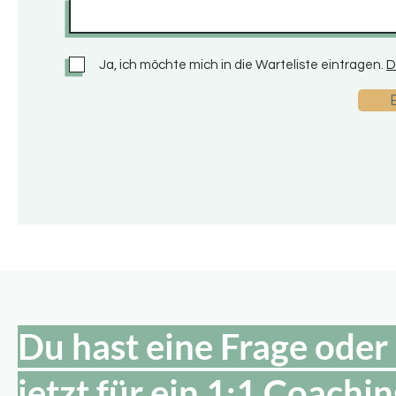
Ja, ich möchte mich in die Warteliste eintragen.
D
​Du hast eine Frage oder 
jetzt für ein 1:1 Coachi